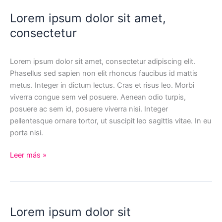
amet,
Lorem ipsum dolor sit amet,
consectetur
consectetur
adipiscing
elit.
Lorem ipsum dolor sit amet, consectetur adipiscing elit.
Phasellus sed sapien non elit rhoncus faucibus id mattis
metus. Integer in dictum lectus. Cras et risus leo. Morbi
viverra congue sem vel posuere. Aenean odio turpis,
posuere ac sem id, posuere viverra nisi. Integer
pellentesque ornare tortor, ut suscipit leo sagittis vitae. In eu
porta nisi.
Lorem
Leer más »
ipsum
dolor
sit
amet,
Lorem ipsum dolor sit
consectetur