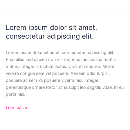
ipsum
dolor
sit
amet
Lorem ipsum dolor sit amet,
consectetur adipiscing elit.
Lorem ipsum dolor sit amet, consectetur adipiscing elit.
Phasellus sed sapien non elit rhoncus faucibus id mattis
metus. Integer in dictum lectus. Cras et risus leo. Morbi
viverra congue sem vel posuere. Aenean odio turpis,
posuere ac sem id, posuere viverra nisi. Integer
pellentesque ornare tortor, ut suscipit leo sagittis vitae. In eu
porta nisi.
Lorem
Leer más »
ipsum
dolor
sit