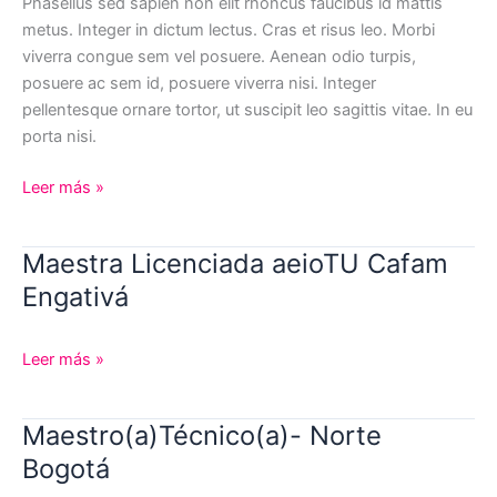
Phasellus sed sapien non elit rhoncus faucibus id mattis
metus. Integer in dictum lectus. Cras et risus leo. Morbi
viverra congue sem vel posuere. Aenean odio turpis,
posuere ac sem id, posuere viverra nisi. Integer
pellentesque ornare tortor, ut suscipit leo sagittis vitae. In eu
porta nisi.
Lorem
Leer más »
ipsum
dolor
Maestra Licenciada aeioTU Cafam
sit
Engativá
amet,
consectetur
adipiscing.
Maestra
Leer más »
Licenciada
aeioTU
Maestro(a)Técnico(a)- Norte
Cafam
Bogotá
Engativá