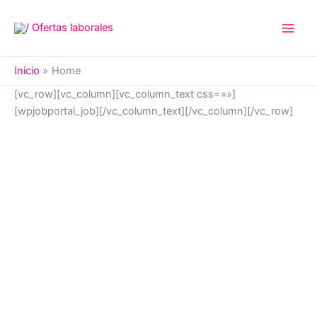
Ir
al
contenido
Inicio
Home
[vc_row][vc_column][vc_column_text css=»»]
[wpjobportal_job][/vc_column_text][/vc_column][/vc_row]