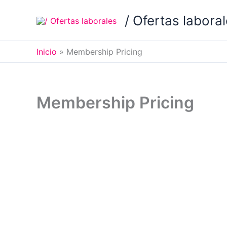
Ir
/ Ofertas labora
al
contenido
Inicio
Membership Pricing
Membership Pricing