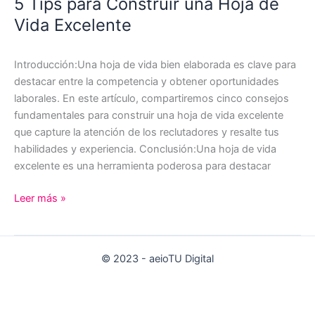
5 Tips para Construir una Hoja de
sit
Vida Excelente
amet
Introducción:Una hoja de vida bien elaborada es clave para
destacar entre la competencia y obtener oportunidades
laborales. En este artículo, compartiremos cinco consejos
fundamentales para construir una hoja de vida excelente
que capture la atención de los reclutadores y resalte tus
habilidades y experiencia. Conclusión:Una hoja de vida
excelente es una herramienta poderosa para destacar
5
Leer más »
Tips
para
Construir
© 2023 - aeioTU Digital
una
Hoja
de