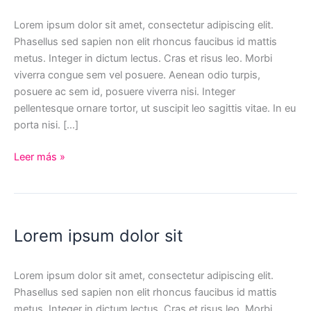
Lorem ipsum dolor sit amet, consectetur adipiscing elit.
Phasellus sed sapien non elit rhoncus faucibus id mattis
metus. Integer in dictum lectus. Cras et risus leo. Morbi
viverra congue sem vel posuere. Aenean odio turpis,
posuere ac sem id, posuere viverra nisi. Integer
pellentesque ornare tortor, ut suscipit leo sagittis vitae. In eu
porta nisi. […]
Lorem
Leer más »
ipsum
dolor
sit
amet,
Lorem ipsum dolor sit
consectetur
adipiscing.
Lorem ipsum dolor sit amet, consectetur adipiscing elit.
Phasellus sed sapien non elit rhoncus faucibus id mattis
metus. Integer in dictum lectus. Cras et risus leo. Morbi