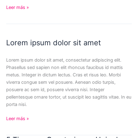
Lorem
Leer más »
ipsum
dolor
sit
amet,
Lorem ipsum dolor sit amet
consectetur
adipiscing
elit.
Lorem ipsum dolor sit amet, consectetur adipiscing elit.
Phasellus sed sapien non elit rhoncus faucibus id mattis
metus. Integer in dictum lectus. Cras et risus leo. Morbi
viverra congue sem vel posuere. Aenean odio turpis,
posuere ac sem id, posuere viverra nisi. Integer
pellentesque ornare tortor, ut suscipit leo sagittis vitae. In eu
porta nisi.
Lorem
Leer más »
ipsum
dolor