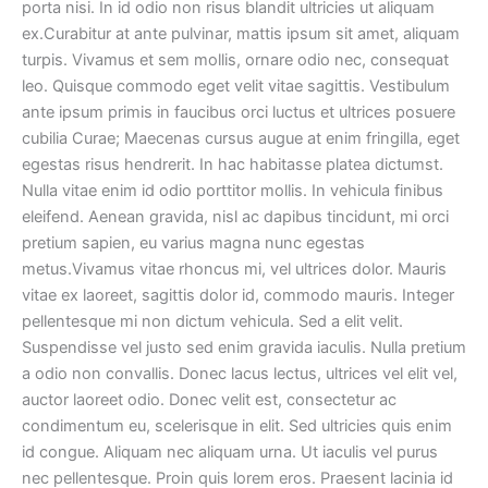
porta nisi. In id odio non risus blandit ultricies ut aliquam
ex.Curabitur at ante pulvinar, mattis ipsum sit amet, aliquam
turpis. Vivamus et sem mollis, ornare odio nec, consequat
leo. Quisque commodo eget velit vitae sagittis. Vestibulum
ante ipsum primis in faucibus orci luctus et ultrices posuere
cubilia Curae; Maecenas cursus augue at enim fringilla, eget
egestas risus hendrerit. In hac habitasse platea dictumst.
Nulla vitae enim id odio porttitor mollis. In vehicula finibus
eleifend. Aenean gravida, nisl ac dapibus tincidunt, mi orci
pretium sapien, eu varius magna nunc egestas
metus.Vivamus vitae rhoncus mi, vel ultrices dolor. Mauris
vitae ex laoreet, sagittis dolor id, commodo mauris. Integer
pellentesque mi non dictum vehicula. Sed a elit velit.
Suspendisse vel justo sed enim gravida iaculis. Nulla pretium
a odio non convallis. Donec lacus lectus, ultrices vel elit vel,
auctor laoreet odio. Donec velit est, consectetur ac
condimentum eu, scelerisque in elit. Sed ultricies quis enim
id congue. Aliquam nec aliquam urna. Ut iaculis vel purus
nec pellentesque. Proin quis lorem eros. Praesent lacinia id