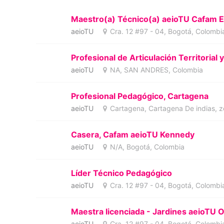
Maestro(a) Técnico(a) aeioTU Cafam E
aeioTU
Cra. 12 #97 - 04, Bogotá, Colombi
Profesional de Articulación Territoria
aeioTU
NA, SAN ANDRES, Colombia
Profesional Pedagógico, Cartagena
aeioTU
Cartagena, Cartagena De indias, z
Casera, Cafam aeioTU Kennedy
aeioTU
N/A, Bogotá, Colombia
Líder Técnico Pedagógico
aeioTU
Cra. 12 #97 - 04, Bogotá, Colombi
Maestra licenciada - Jardines aeioTU 
aeioTU
Cra. 12 #97 - 04, Bogotá, Colombi