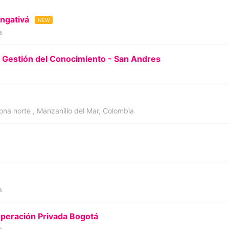
ngativá
NEW
a
l y Gestión del Conocimiento - San Andres
ona norte , Manzanillo del Mar, Colombia
a
Operación Privada Bogotá
a