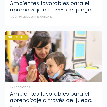
Ambientes favorables para el
aprendizaje a través del juego.
Docentes primaria
Open to access this content
NO INSCRITO
22 Lecciones
Ambientes favorables para el
aprendizaje a través del juego.
Líderes de preescolar