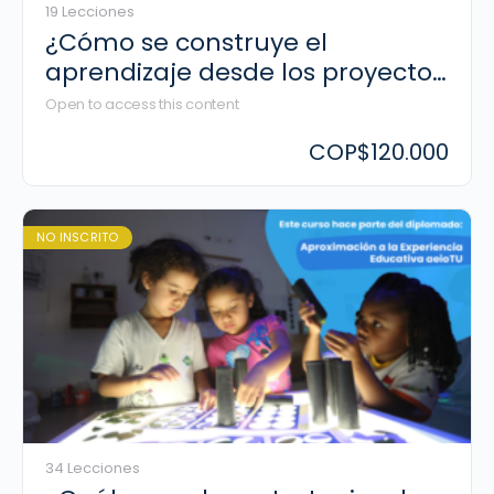
19 Lecciones
¿Cómo se construye el
aprendizaje desde los proyectos
de investigación?
Open to access this content
COP
$120.000
NO INSCRITO
34 Lecciones