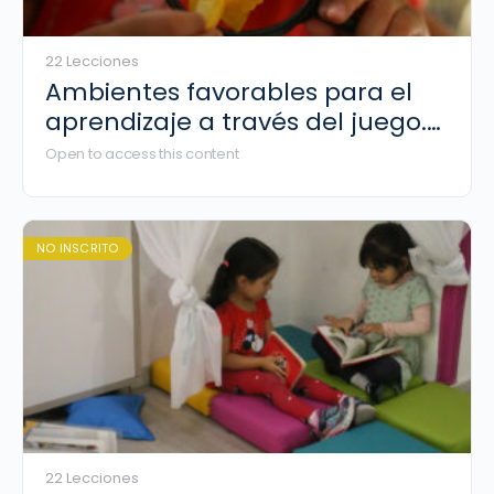
22 Lecciones
Ambientes favorables para el
aprendizaje a través del juego.
Docentes preescolar.
Open to access this content
NO INSCRITO
22 Lecciones