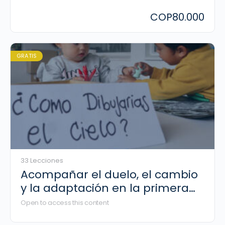
COP
80.000
GRATIS
33 Lecciones
Acompañar el duelo, el cambio
y la adaptación en la primera
infancia
Open to access this content