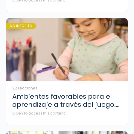
Open to access this content
NO INSCRITO
22 Lecciones
Ambientes favorables para el
aprendizaje a través del juego.
Líderes de primaria
Open to access this content