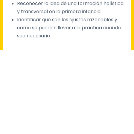
Reconocer la idea de una formación holística
y transversal en la primera infancia.
Identificar qué son los ajustes razonables y
cómo se pueden llevar a la práctica cuando
sea necesario.
Caja de herramientas
Actividad 1. ¿Cómo sueñas tu aula?
Actividad 2. Caracterización del grupo de
niños y niñas que acompañas
Mapa conceptual. “¿Qué materiales
puedes usar en el rincón para construir?”
Actividad 3. Observemos los rincones
Mapa conceptual. “Campos formativos”
Infografía. Ajustes razonables