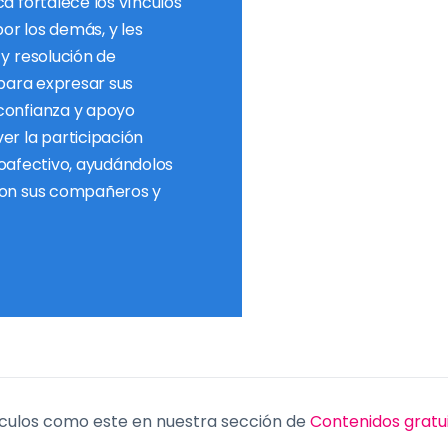
a fortalece los vínculos
or los demás, y les
y resolución de
 para expresar sus
confianza y apoyo
er la participación
cioafectivo, ayudándolos
con sus compañeros y
culos como este en nuestra sección de
Contenidos gratu