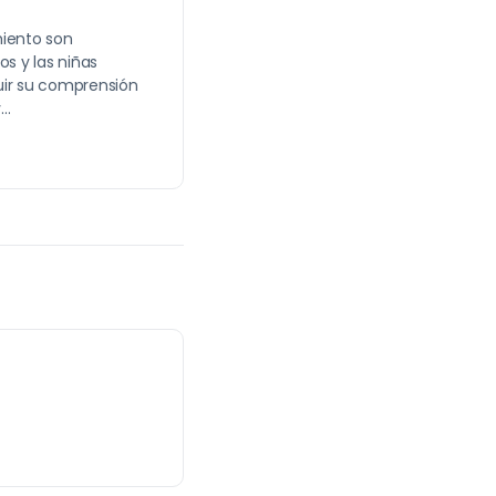
miento son
os y las niñas
uir su comprensión
y…