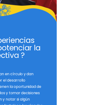
periencias
otenciar la
ctiva ?
an en círculo y dan
 el desarrollo
ienen la oportunidad de
rdos y tomar decisiones
 y notar si algún