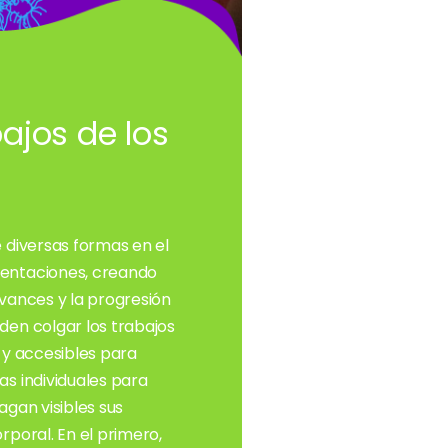
ajos de los
 diversas formas en el
mentaciones, creando
avances y la progresión
den colgar los trabajos
 y accesibles para
as individuales para
agan visibles sus
rporal. En el primero,