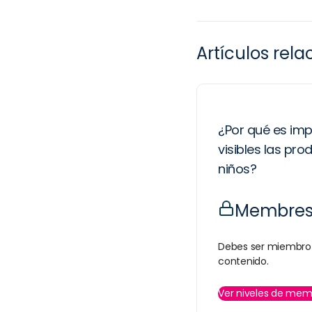
Artículos rel
¿Por qué es im
visibles las pro
niños?
Membresí
Debes ser miembro 
contenido.
Ver niveles de mem