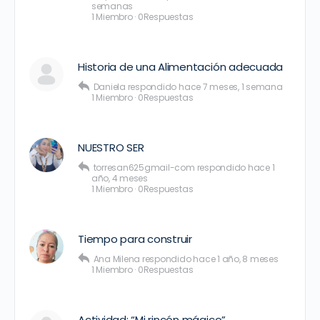
semanas
1 Miembro
·
0Respuestas
Historia de una Alimentación adecuada
Daniela
respondido
hace 7 meses, 1 semana
1 Miembro
·
0Respuestas
NUESTRO SER
torresan625gmail-com
respondido
hace 1
año, 4 meses
1 Miembro
·
0Respuestas
Tiempo para construir
Ana Milena
respondido
hace 1 año, 8 meses
1 Miembro
·
0Respuestas
Actividad: “Mi rincón mágico”