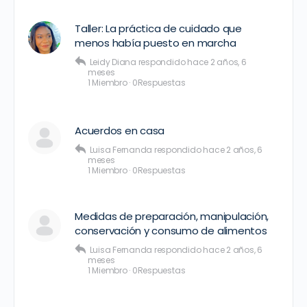
Taller: La práctica de cuidado que
menos había puesto en marcha
Leidy Diana
respondido
hace 2 años, 6
meses
1 Miembro
·
0Respuestas
Acuerdos en casa
Luisa Fernanda
respondido
hace 2 años, 6
meses
1 Miembro
·
0Respuestas
Medidas de preparación, manipulación,
conservación y consumo de alimentos
Luisa Fernanda
respondido
hace 2 años, 6
meses
1 Miembro
·
0Respuestas