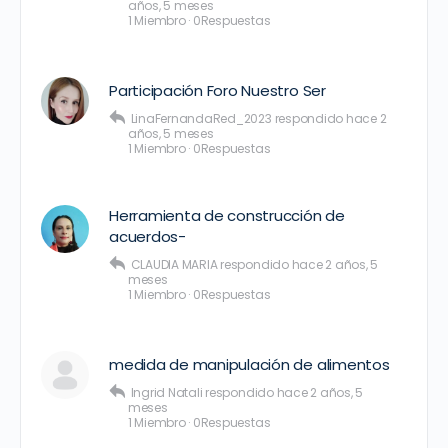
años, 5 meses
1 Miembro
·
0Respuestas
Participación Foro Nuestro Ser
LinaFernandaRed_2023
respondido
hace 2
años, 5 meses
1 Miembro
·
0Respuestas
Herramienta de construcción de
acuerdos-
CLAUDIA MARIA
respondido
hace 2 años, 5
meses
1 Miembro
·
0Respuestas
medida de manipulación de alimentos
Ingrid Natali
respondido
hace 2 años, 5
meses
1 Miembro
·
0Respuestas