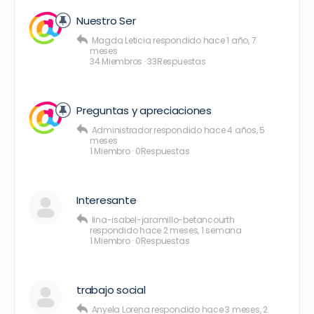
Nuestro Ser
Magda Leticia
respondido
hace 1 año, 7
meses
34 Miembros
·
33Respuestas
Preguntas y apreciaciones
Administrador
respondido
hace 4 años, 5
meses
1 Miembro
·
0Respuestas
Interesante
lina-isabel-jaramillo-betancourth
respondido
hace 2 meses, 1 semana
1 Miembro
·
0Respuestas
trabajo social
Anyela Lorena
respondido
hace 3 meses, 2