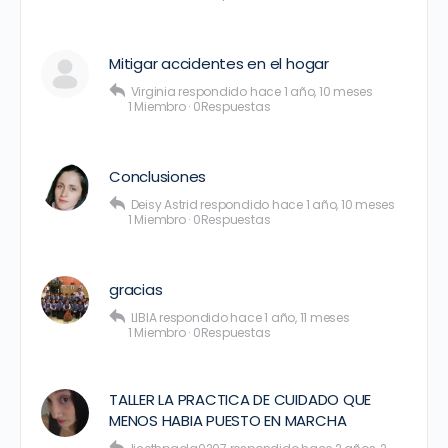
Mitigar accidentes en el hogar
Virginia
respondido
hace 1 año, 10 meses
1 Miembro
·
0Respuestas
Conclusiones
Deisy Astrid
respondido
hace 1 año, 10 meses
1 Miembro
·
0Respuestas
gracias
LIBIA
respondido
hace 1 año, 11 meses
1 Miembro
·
0Respuestas
TALLER LA PRACTICA DE CUIDADO QUE
MENOS HABIA PUESTO EN MARCHA