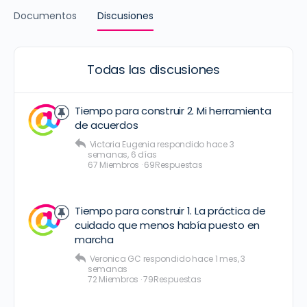
Documentos
Discusiones
Todas las discusiones
Tiempo para construir 2. Mi herramienta
de acuerdos
Victoria Eugenia
respondido
hace 3
semanas, 6 días
67 Miembros
·
69Respuestas
Tiempo para construir 1. La práctica de
cuidado que menos había puesto en
marcha
Veronica GC
respondido
hace 1 mes, 3
semanas
72 Miembros
·
79Respuestas