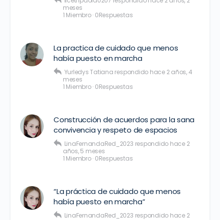
licethpaola0207
respondido
hace 2 años, 2
meses
1 Miembro
·
0Respuestas
La practica de cuidado que menos
había puesto en marcha
Yurledys Tatiana
respondido
hace 2 años, 4
meses
1 Miembro
·
0Respuestas
Construcción de acuerdos para la sana
convivencia y respeto de espacios
LinaFernandaRed_2023
respondido
hace 2
años, 5 meses
1 Miembro
·
0Respuestas
“La práctica de cuidado que menos
había puesto en marcha”
LinaFernandaRed_2023
respondido
hace 2