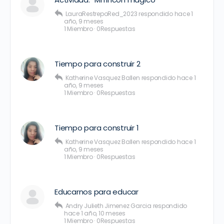
LauraRestrepoRed_2023
respondido
hace 1
año, 9 meses
1 Miembro
·
0Respuestas
Tiempo para construir 2
Katherine Vasquez Ballen
respondido
hace 1
año, 9 meses
1 Miembro
·
0Respuestas
Tiempo para construir 1
Katherine Vasquez Ballen
respondido
hace 1
año, 9 meses
1 Miembro
·
0Respuestas
Educarnos para educar
Andry Julieth Jimenez Garcia
respondido
hace 1 año, 10 meses
1 Miembro
·
0Respuestas