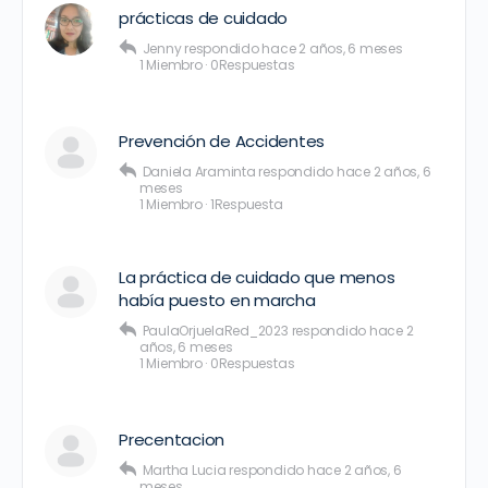
prácticas de cuidado
Jenny
respondido
hace 2 años, 6 meses
1 Miembro
·
0Respuestas
Prevención de Accidentes
Daniela Araminta
respondido
hace 2 años, 6
meses
1 Miembro
·
1Respuesta
La práctica de cuidado que menos
había puesto en marcha
PaulaOrjuelaRed_2023
respondido
hace 2
años, 6 meses
1 Miembro
·
0Respuestas
Precentacion
Martha Lucia
respondido
hace 2 años, 6
meses