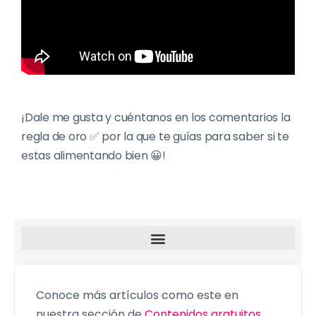
¡Dale me gusta y cuéntanos en los comentarios la
regla de oro ✅ por la que te guías para saber si te
estas alimentando bien 😀!
5 razones por las que debes comprar productos locales
Conoce más artículos como este en
nuestra sección de
Contenidos gratuitos
.