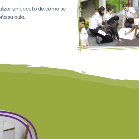
alizar un boceto de cómo se
ña su aula.