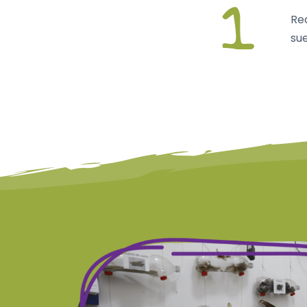
Re
sue