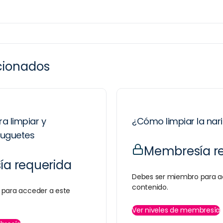
acionados
a limpiar y
¿Cómo limpiar la nar
 juguetes
Membresía r
a requerida
Debes ser miembro para a
contenido.
para acceder a este
Ver niveles de membresía