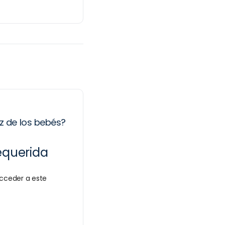
iz de los bebés?
equerida
cceder a este