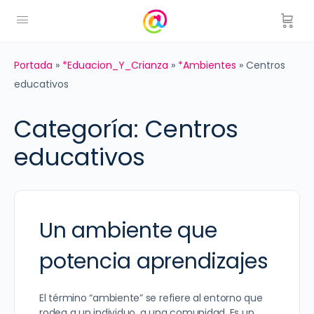
Portada
»
*Eduacion_Y_Crianza
»
*Ambientes
»
Centros
educativos
Categoría:
Centros
educativos
Un ambiente que
potencia aprendizajes
El término “ambiente” se refiere al entorno que
rodea a un individuo, a una comunidad. Es un