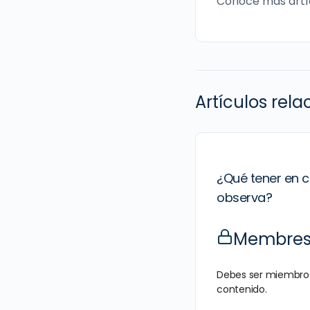
Conoce más artí
Artículos rel
¿Qué tener en 
observa?
Membresí
Debes ser miembro 
contenido.