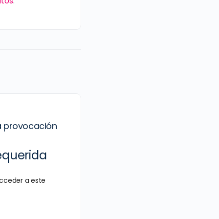
itos
.
a provocación
equerida
cceder a este