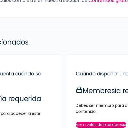
culos como este en nuestra sección de
Contenidos gratu
acionados
cuenta cuándo se
Cuándo disponer un
Membresía r
a requerida
Debes ser miembro para a
contenido.
para acceder a este
Ver niveles de membresía