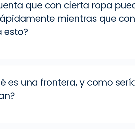
uenta que con cierta ropa pue
 rápidamente mientras que co
a esto?
é es una frontera, y como serí
ran?