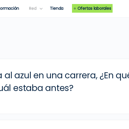
Formación
Red
Tienda
⭐
Ofertas laborales
a al azul en una carrera, ¿En qu
uál estaba antes?