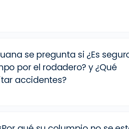
Iguana se pregunta si ¿Es segur
mpo por el rodadero? y ¿Qué
tar accidentes?
¿Por qué su columpio no se es