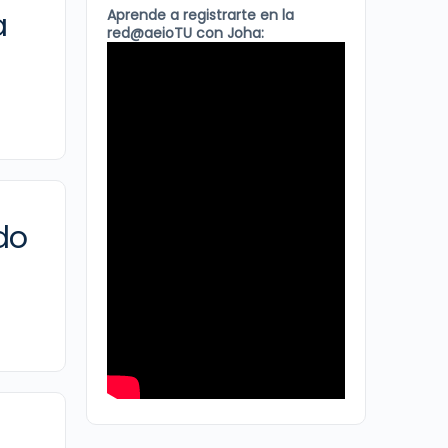
a
Aprende a registrarte en la
red@aeioTU con Joha:
do