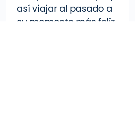
así viajar al pasado a
su momento más feliz
¿Si pudieras usarla a
qué momento feliz
regresarías?
Blu se pregunta por
algo llamado simetría