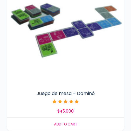
Juego de mesa – Dominó
Rated
$
45,000
5.00
out of 5
ADD TO CART