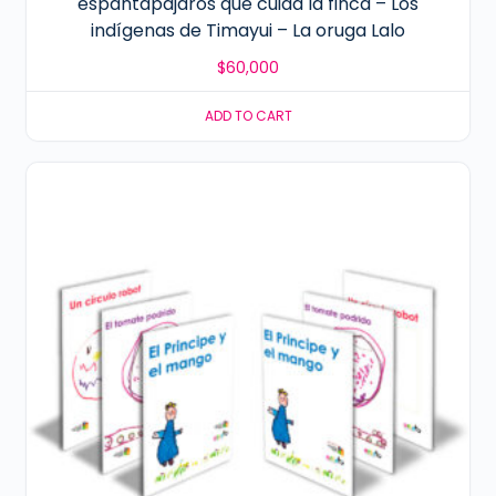
espantapájaros que cuida la finca – Los
indígenas de Timayui – La oruga Lalo
$
60,000
ADD TO CART