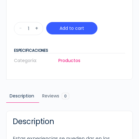
Tips
-
+
Add to cart
de
crianza
-
ESPECIFICACIONES
4
Categoría:
Productos
a
5
años
cantidad
Description
Reviews
0
Description
Estas experiencias se pueden dar en los