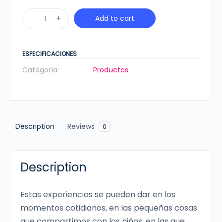
Tips
-
+
Add to cart
de
crianza
-
ESPECIFICACIONES
3
Categoría:
Productos
a
4
años
cantidad
Description
Reviews
0
Description
Estas experiencias se pueden dar en los
momentos cotidianos, en las pequeñas cosas
que compartimos con los niños, en las que