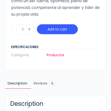
como un ser fuerte, optimista, pleno de
potencial, competente al aprender y líder de
su propia vida.
Tips
-
+
Add to cart
de
crianza
-
ESPECIFICACIONES
Paquete
Categoría:
Productos
0-
5
cantidad
Description
Reviews
0
Description