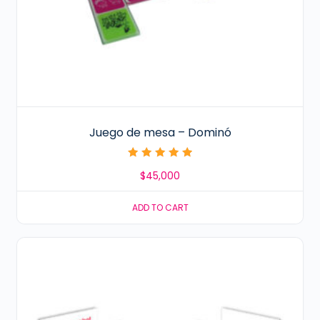
Juego de mesa – Dominó
Rated
$
45,000
5.00
out of 5
ADD TO CART