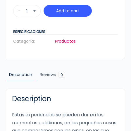
Tips
-
+
Add to cart
de
crianza
-
ESPECIFICACIONES
2
Categoría:
Productos
a
3
años
cantidad
Description
Reviews
0
Description
Estas experiencias se pueden dar en los
momentos cotidianos, en las pequeñas cosas
que compartimos con los niños, en las que