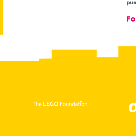
pue
Fo