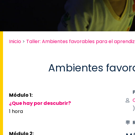
Inicio
>
Taller: Ambientes favorables para el aprendiz
Ambientes favora
P
Módulo 1:
C
¿Que hay por descubrir?
)
1 hora
Módulo 2: