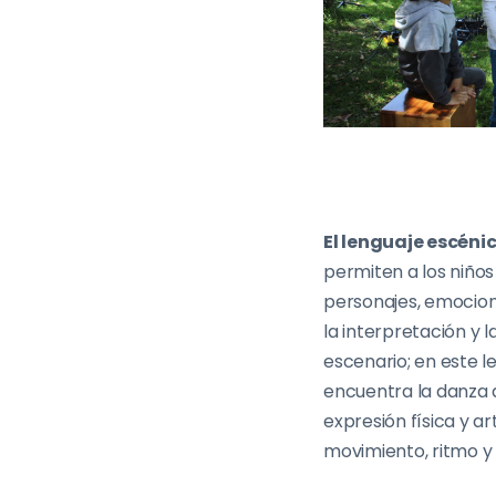
El lenguaje escéni
permiten a los niños
personajes, emocion
la interpretación y 
escenario; en este 
encuentra la danza 
expresión física y a
movimiento, ritmo y