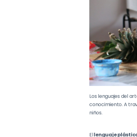
Los lenguajes del ar
conocimiento. A trav
niños.
El
lenguaje plástic