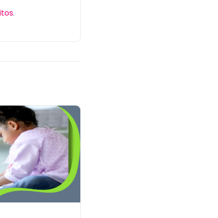
itos
.