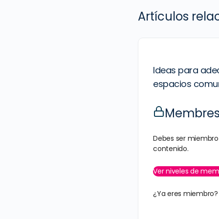
Artículos rel
Ideas para adec
espacios comu
Membresí
Debes ser miembro 
contenido.
Ver niveles de mem
¿Ya eres miembro