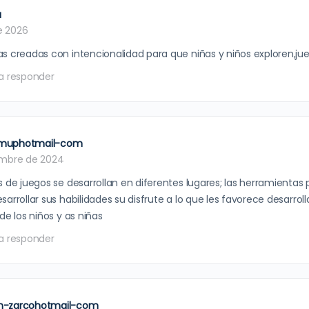
a
de 2026
s creadas con intencionalidad para que niñas y niños exploren,j
a responder
muphotmail-com
embre de 2024
s de juegos se desarrollan en diferentes lugares; las herramientas
arrollar sus habilidades su disfrute a lo que les favorece desarroll
de los niños y as niñas
a responder
n-zarcohotmail-com