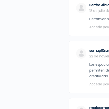
Bertha Alici
18 de julio 
Herramienta
Accede par
samup10sa
22 de novi
Los espacio
permiten des
creatividad 
Accede par
maricarme