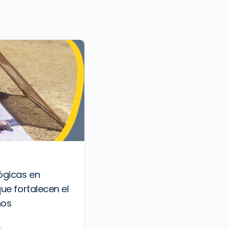
ógicas en
ue fortalecen el
ños