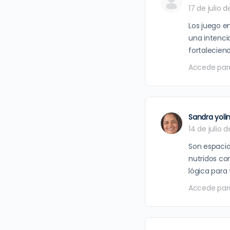
17 de julio 
Los juego e
una intencio
fortaleciend
Accede par
Sandra yol
14 de julio d
Son espacio
nutridos co
lógica para 
Accede par