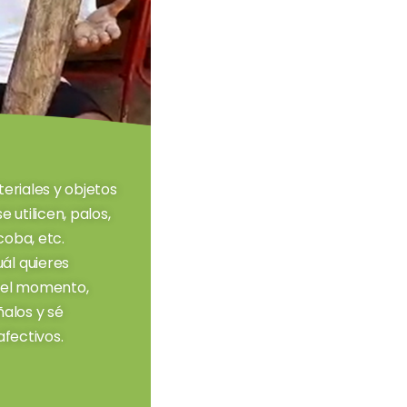
eriales y objetos
 utilicen, palos,
coba, etc.
ál quieres
n el momento,
ñalos y sé
afectivos.