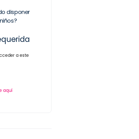
do disponer
 niños?
equerida
cceder a este
e aquí