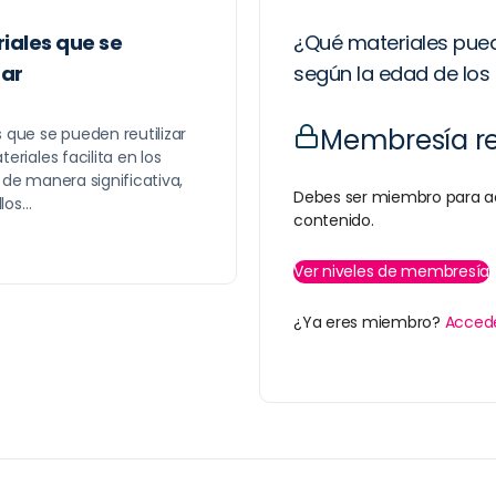
iales que se
¿Qué materiales pue
zar
según la edad de los
Membresía r
 que se pueden reutilizar
eriales facilita en los
 de manera significativa,
Debes ser miembro para a
llos…
contenido.
Ver niveles de membresía
¿Ya eres miembro?
Acced