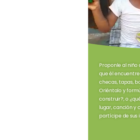
Proponle al niño 
que él encuentre 
checas, tapas, bo
Oriéntalo y form
construir?, o ¿q
lugar, canción y 
partícipe de sus 