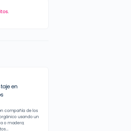
itos
.
aje en
os
n compañía de los
 orgánico usando un
lla o madera;
stos…