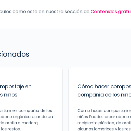
culos como este en nuestra sección de
Contenidos gratu
acionados
mpostaje en
Cómo hacer compost
s niños
compañía de los niñ
taje en compañía de los
Cómo hacer compostaje e
 abono orgánico usando un
niños Puedes crear abono
 de arcilla o madera;
recipiente plástico, de arci
 los restos…
algunas lombrices y los re