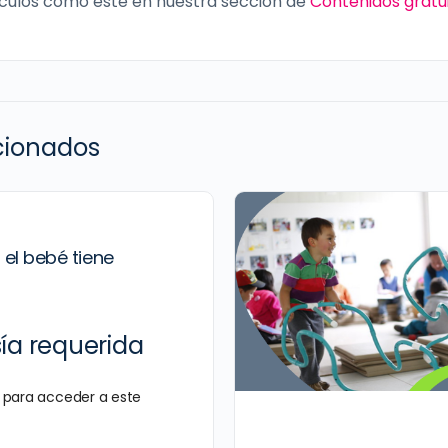
culos como este en nuestra sección de
Contenidos gratu
acionados
el bebé tiene
a requerida
para acceder a este