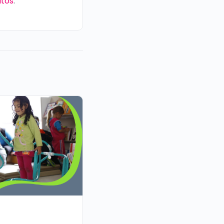
itos
.