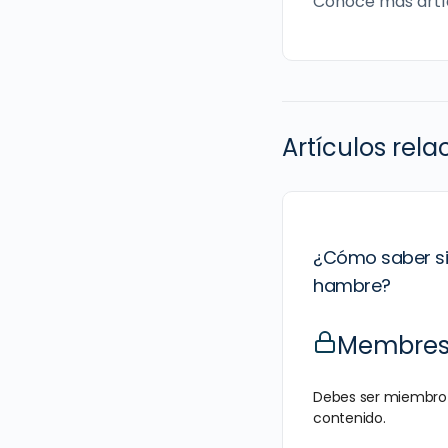
Conoce más artí
Artículos rel
¿Cómo saber si 
hambre?
Membresí
Debes ser miembro 
contenido.