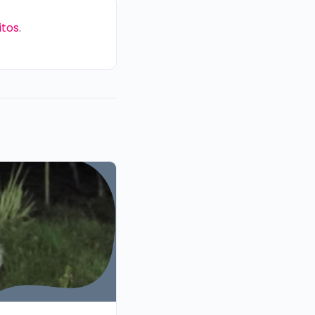
itos
.