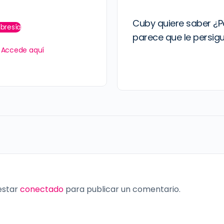
Cuby quiere saber ¿Po
bresía
parece que le persig
?
Accede aquí
 estar
conectado
para publicar un comentario.