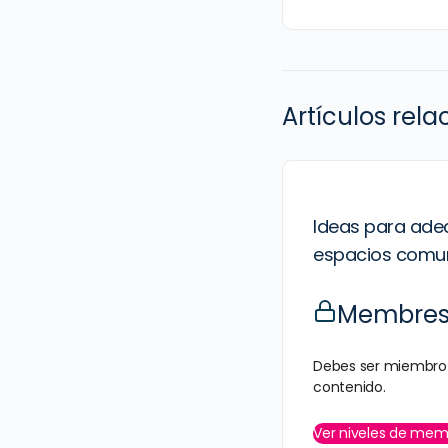
Artículos rel
Ideas para adec
espacios comu
Membresí
Debes ser miembro 
contenido.
Ver niveles de mem