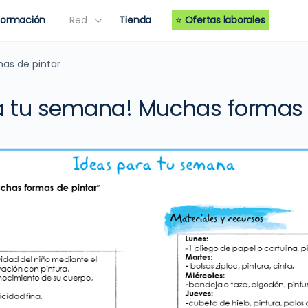
Formación
Red
Tienda
⭐
Ofertas laborales
as de pintar
a tu semana! Muchas formas 