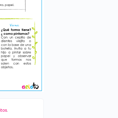
itos
.