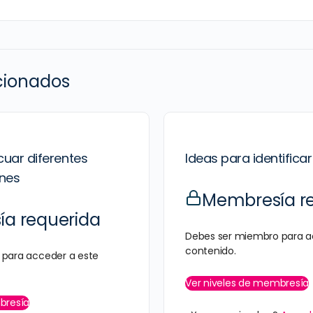
acionados
uar diferentes
Ideas para identificar
nes
Membresía r
a requerida
Debes ser miembro para a
contenido.
para acceder a este
Ver niveles de membresía
bresía