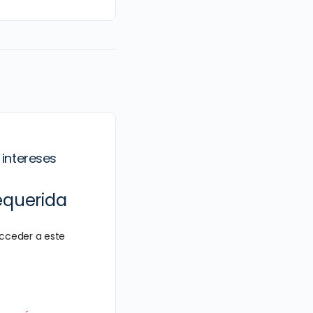
 intereses
equerida
cceder a este