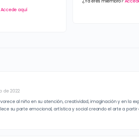
¿Ya eres miembro?
Acced
?
Accede aquí
o de 2022
avorece al niño en su atención, creatividad, imaginación y en la ex
alece su parte emocional, artística y social creando el arte a parti