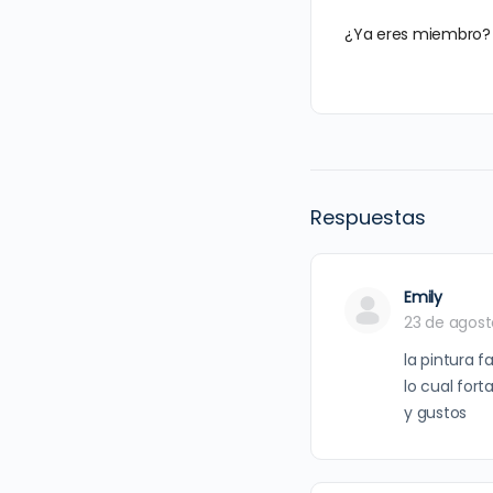
¿Ya eres miembro
Respuestas
Emily
23 de agost
la pintura f
lo cual fort
y gustos