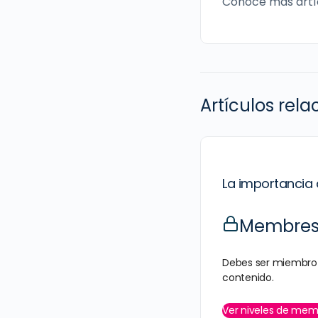
Conoce más artí
Artículos rel
La importancia 
Membresí
Debes ser miembro 
contenido.
Ver niveles de mem