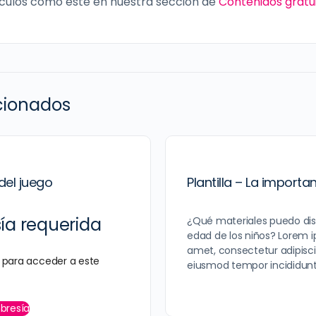
culos como este en nuestra sección de
Contenidos gratu
acionados
del juego
Plantilla – La importa
a requerida
¿Qué materiales puedo dis
edad de los niños? Lorem i
amet, consectetur adipiscin
para acceder a este
eiusmod tempor incididunt
bresía