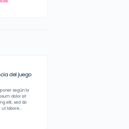
itos
.
ncia del juego
poner según la
psum dolor sit
g elit, sed do
 ut labore…