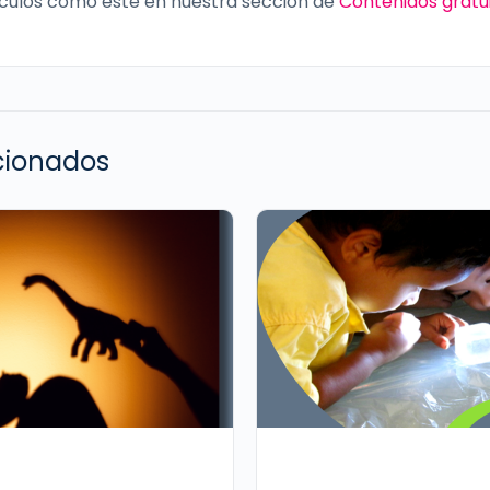
culos como este en nuestra sección de
Contenidos gratu
acionados