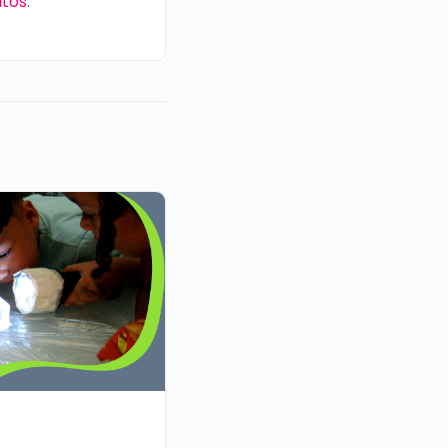
itos
.