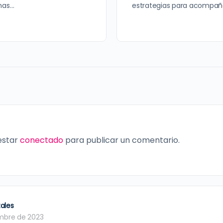
rmas…
estrategias para acompaña
 estar
conectado
para publicar un comentario.
ales
mbre de 2023