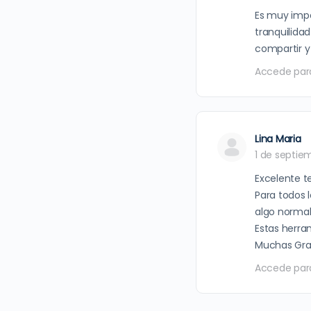
Es muy impo
tranquilida
compartir y 
Accede par
Lina Maria
1 de septie
Excelente t
Para todos l
algo normal
Estas herram
Muchas Gra
Accede par