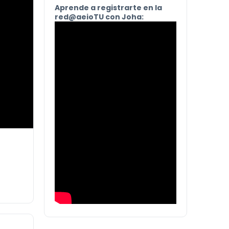
Aprende a registrarte en la
red@aeioTU con Joha: