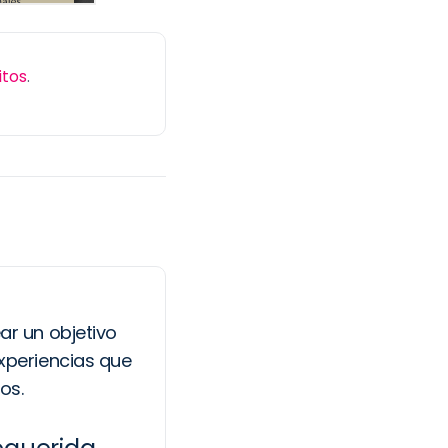
itos
.
ar un objetivo
xperiencias que
os.