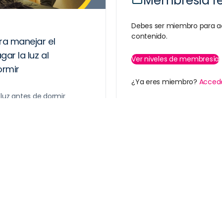
Membresía r
Debes ser miembro para a
contenido.
ra manejar el
ar la luz al
Ver niveles de membresía
rmir
¿Ya eres miembro?
Acced
 luz antes de dormir