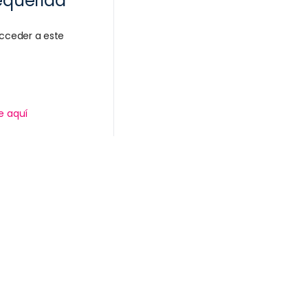
equerida
cceder a este
e aquí