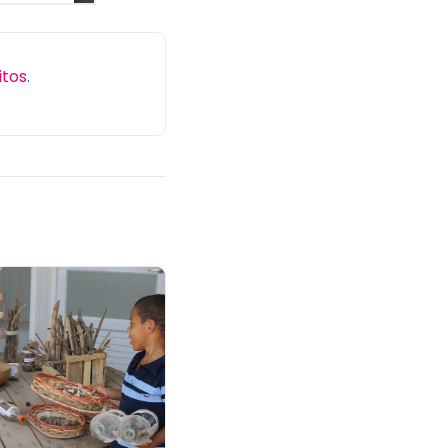
itos
.