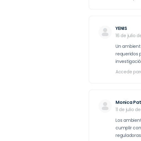
YENIS
16 de julio 
Un ambiente
requeridos p
investigació
Accede par
Monica Pat
11 de julio d
Los ambient
cumplir con
reguladoras