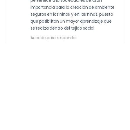
pertenece a la sociedad, es de Gran
importancia para la creación de ambiente
seguros en los niños y en las niñas, puesto
que posibilitan un mayor aprendizaje que
se realiza dentro del tejido social
Accede para responder
lilianbeltranred_2023
27 de febrero de 2024
La comunidad es parte primordial en las
intituciones, ya que de ellos depende que
los niños y niñas se enriquescan en
constumbres y conocimientos culturales .
Accede para responder