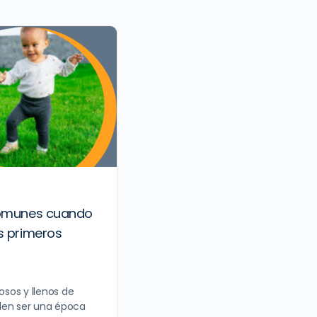
 comunes cuando
s primeros
sos y llenos de
den ser una época