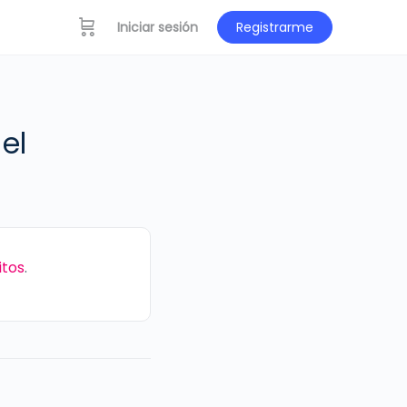
Iniciar sesión
Registrarme
el
itos
.