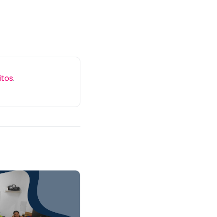
itos
.