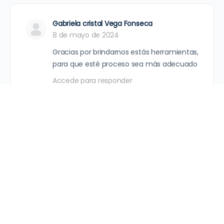
Gabriela cristal Vega Fonseca
8 de mayo de 2024
Gracias por brindarnos estás herramientas,
para que esté proceso sea más adecuado
Accede para responder
Maribel
2 de mayo de 2024
Los niños se sienten seguros con sus
padres
Accede para responder