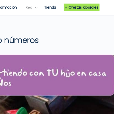
Formación
Red
Tienda
⭐
Ofertas laborales
o números