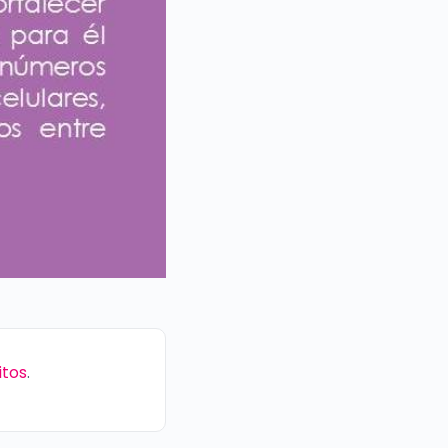
itos
.