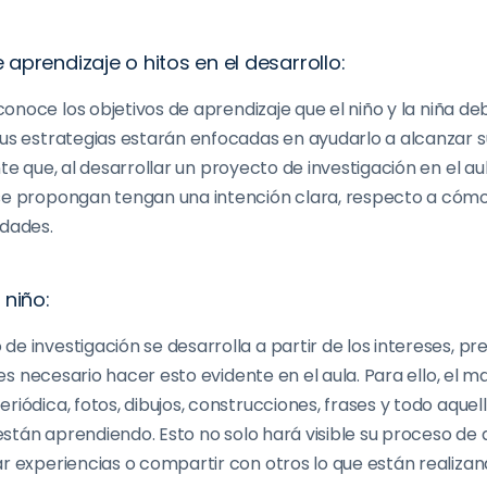
e aprendizaje o hitos en el desarrollo:
conoce los
objetivos de aprendizaje que el niño y
la
niña de
us estrategias estarán enfocadas en ayudarlo a alcanzar 
nte
que,
al desarrollar un p
royecto de investigación en el aul
se
propongan
tengan una intención clara, respecto a cóm
idades.
 niño:
e investigación se desarrolla a partir de los intereses, pr
, es necesario hacer esto evidente en el aula. Para ello, el
eriódica, fotos, dibujos, construcciones, frases y todo aque
stán aprendiendo.
Esto no solo hará visible su proceso de 
r experiencias o compartir con otros lo que están realiza