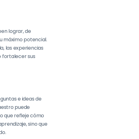
be
n
lograr, de
su máximo potencial.
a, las experiencias
o
fortalecer sus
eguntas e ideas de
 maestro puede
llo que refleje cómo
aprendizaje, sino que
ndo.