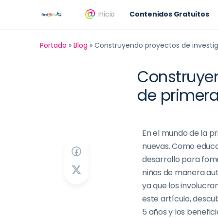
Inicio
Contenidos Gratuitos
Portada
»
Blog
»
Construyendo proyectos de investig
Construyen
de primera
En el mundo de la p
nuevas. Como educad
desarrollo para fo
niñas
de manera aut
ya que
los
involucran
este
artículo
,
descub
5 años
y los benefic