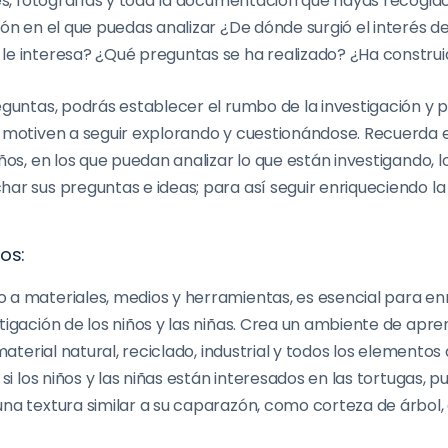
ces, fotografías y toda la documentación que hayas recogid
ión en el que puedas analizar ¿De dónde surgió el interés d
le interesa? ¿Qué preguntas se ha realizado? ¿Ha construi
eguntas, podrás establecer el rumbo de la investigación y
s motiven a seguir explorando y cuestionándose. Recuerda 
iños, en los que puedan analizar lo que están investigando, 
ar sus preguntas e ideas; para así seguir enriqueciendo la 
os:
 a materiales, medios y herramientas, es esencial para enr
tigación de los niños y las niñas. Crea un ambiente de apre
 material natural, reciclado, industrial y todos los elemento
 si los niños y las niñas están interesados en las tortugas, 
una textura similar a su caparazón, como corteza de árbol