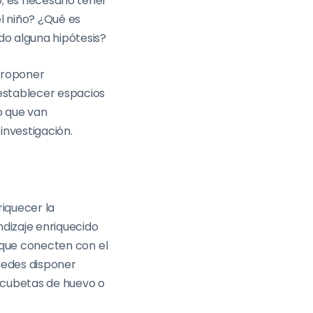
o; es necesario tener
el niño? ¿Qué es
do alguna hipótesis?
 proponer
establecer espacios
lo que van
investigación.
iquecer la
ndizaje enriquecido
s que conecten con el
puedes disponer
, cubetas de huevo o