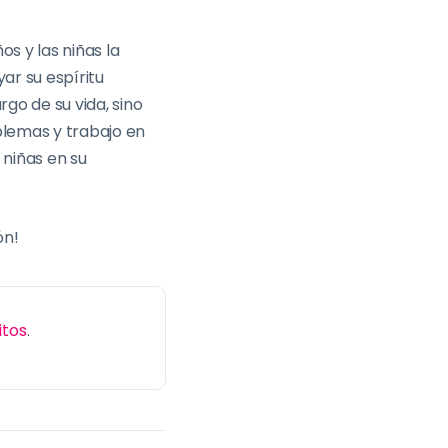
os y las niñas la
ar su espíritu
rgo de su vida, sino
blemas y trabajo en
 niñas en su
ón!
itos
.