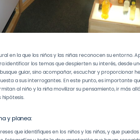
ural en la que los niños y las niñas reconocen su entorno
. 
a identificar
los
temas que despierten su interés
, desde u
 bus
que
guiar, sino acompañar, escuchar y proporcionar h
uesta a sus interrogantes
.
En este punto, es importante qu
rmitan al niño y
la
niña movilizar su pensamiento, ir más allá
s hipótesis
.
ona y planea:
ereses que identifiques en los niños y las niñas, y que pued