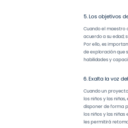
5. Los objetivos d
Cuando e
l maestro 
acuerdo a su edad;
s
Por ello, es importa
de exploración que 
habilidades y capac
6. Exalta la voz del
Cuando un proyecto d
los niños y las niñas
disponer de forma
p
los niños
y las niñas
e
les permitirá retoma