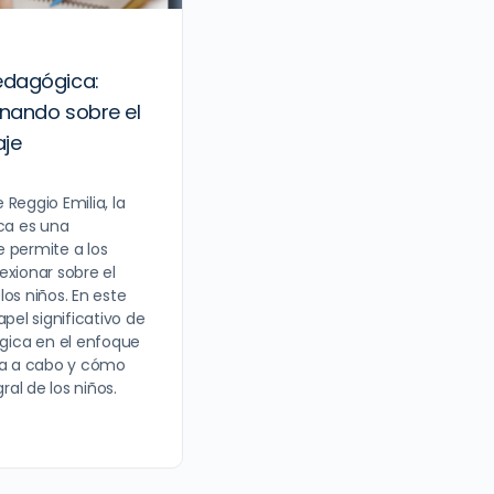
edagógica:
onando sobre el
aje
Reggio Emilia, la
a es una
 permite a los
exionar sobre el
os niños. En este
apel significativo de
ica en el enfoque
eva a cabo y cómo
ral de los niños.