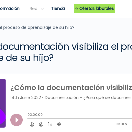
Formación
Red
Tienda
⭐
Ofertas laborales
l proceso de aprendizaje de su hijo?
ocumentación visibiliza el p
e de su hijo?