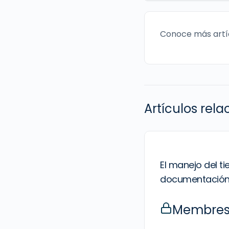
Conoce más artí
Artículos rel
El manejo del t
documentació
Membresí