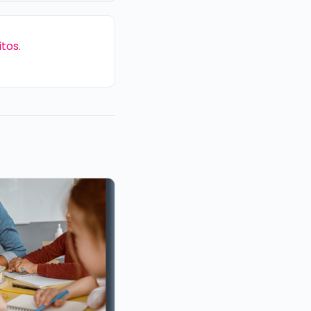
itos
.