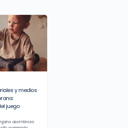
riales y medios
prana:
el juego
órgano asombroso
ollo acelerado