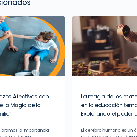
acionados
azos Afectivos con
La magia de los mate
e la Magia de la
en la educación tem
ilia”
Explorando el poder d
ploramos la importancia
El cerebro humano es un 
s una poderosa
que experimenta un desarr