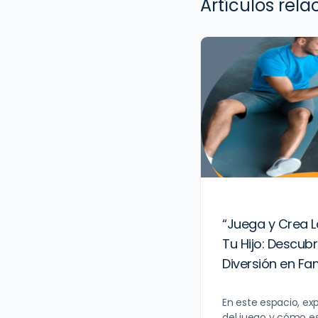
Artículos rel
“Juega y Crea L
Tu Hijo: Descubr
Diversión en Fam
En este espacio, ex
del juego y cómo e