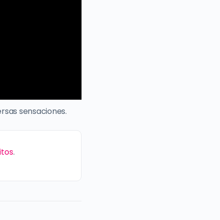
ersas sensaciones.
itos
.