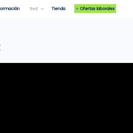
Formación
Red
Tienda
⭐
Ofertas laborales
z