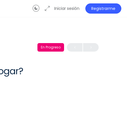
Iniciar sesión
Registrarme
En Progreso
ogar?