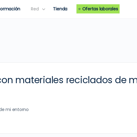
Formación
Red
Tienda
⭐
Ofertas laborales
on materiales reciclados de m
 de mi entorno