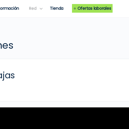
Formación
Red
Tienda
⭐
Ofertas laborales
nes
ajas