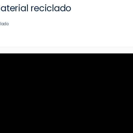
terial reciclado
clado