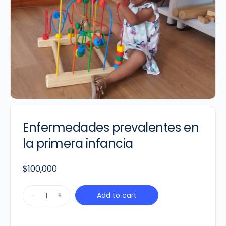
Enfermedades prevalentes en
la primera infancia
$
100,000
Enfermedades
-
+
Add to cart
prevalentes
en