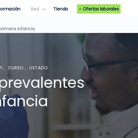
Formación
Red
Tienda
⭐
Ofertas laborales
primera infancia
PI
,
CURSO
,
LISTADO
prevalentes
nfancia