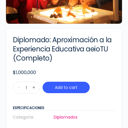
Diplomado: Aproximación a la
Experiencia Educativa aeioTU
(Completo)
$
1,000,000
Diplomado:
-
+
Add to cart
Aproximación
a
la
ESPECIFICACIONES
Experiencia
Categoría:
Diplomados
Educativa